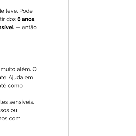
e leve. Pode 
ir dos 
6 anos
, 
nsível
 — então 
 muito além. O 
nte. Ajuda em 
 até como 
eles sensíveis. 
osos ou 
rnos com 