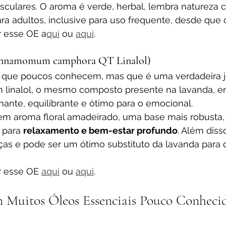
culares. O aroma é verde, herbal, lembra natureza cr
ra adultos, inclusive para uso frequente, desde que 
 esse OE a
qui
 ou 
aqui
.
innamomum camphora QT Linalol)
o que poucos conhecem, mas que é uma verdadeira jo
em linalol, o mesmo composto presente na lavanda, en
ante, equilibrante e ótimo para o emocional.
tem aroma floral amadeirado, uma base mais robusta,
 para 
relaxamento e bem-estar profundo
. Além diss
ças e pode ser um ótimo substituto da lavanda para
 esse OE 
aqui
 ou 
aqui
.
 Muitos Óleos Essenciais Pouco Conhecid