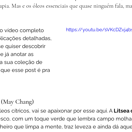
apia. Mas e os óleos essenciais que quase ninguém fala, m
https://youtu.be/sVKcDZvj4b
 ao vídeo completo 
icações detalhadas, 
se quiser descobrir 
 já anotar as 
da sua coleção de 
que esse post é pra 
a (May Chang)
os cítricos, vai se apaixonar por esse aqui. A 
Litsea
esco, com um toque verde que lembra campo molha
cheiro que limpa a mente, traz leveza e ainda dá aque