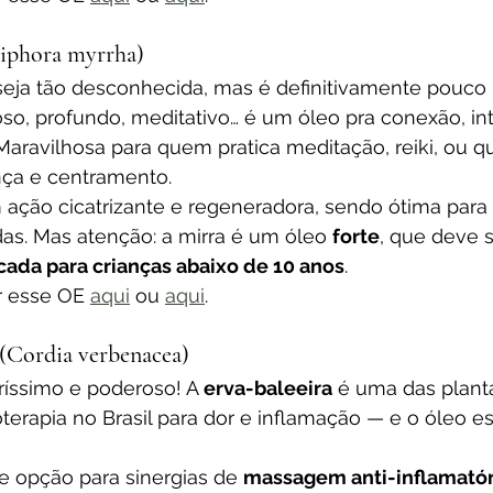
iphora myrrha)
 seja tão desconhecida, mas é definitivamente pouco 
so, profundo, meditativo… é um óleo pra conexão, in
. Maravilhosa para quem pratica meditação, reiki, ou q
nça e centramento.
 ação cicatrizante e regeneradora, sendo ótima para
as. Mas atenção: a mirra é um óleo 
forte
, que deve 
cada para crianças abaixo de 10 anos
.
 esse OE 
aqui
 ou 
aqui
.
 (Cordia verbenacea)
iríssimo e poderoso! A 
erva-baleeira
 é uma das plant
terapia no Brasil para dor e inflamação — e o óleo es
e opção para sinergias de 
massagem anti-inflamatór