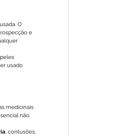
usada. O 
trospecção e 
ualquer 
 peles 
ser usado 
as medicinais 
sencial não 
ia
, contusões, 