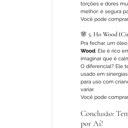
torções e dores mus
melhor: é segura pa
Você pode comprar
🌸 
5. Ho Wood (C
Pra fechar, um óle
Wood
. Ele é rico 
imaginar que é calm
O diferencial? Ele 
usado em sinergias
para uso com crian
variar.
Você pode comprar
Conclusão: Tem
por Aí!