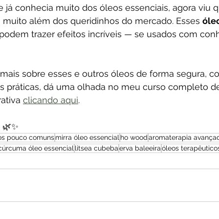
 já conhecia muito dos óleos essenciais, agora viu
i muito além dos queridinhos do mercado. Esses 
óle
 podem trazer efeitos incríveis — se usados com con
 mais sobre esses e outros óleos de forma segura, c
es práticas, dá uma olhada no meu curso completo d
ativa 
clicando aqui
.
! 🌿✨
os pouco comuns
mirra óleo essencial
ho wood
aromaterapia avança
cúrcuma óleo essencial
litsea cubeba
erva baleeira
óleos terapêutico