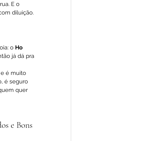
ua. E o 
com diluição.
ia: o 
Ho 
tão já dá pra 
 e é muito 
o, é seguro 
 quem quer 
os e Bons 