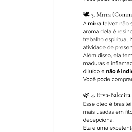
🕊️ 
3. Mirra (Comm
A 
mirra
 talvez não
aroma dela é resino
trabalho espiritual
atividade de prese
Além disso, ela tem
maduras e inflamad
diluído e 
não é indi
Você pode comprar
🌿 
4. Erva-Baleeira
Esse óleo é brasile
mais usadas em fito
decepciona.
Ela é uma excelent