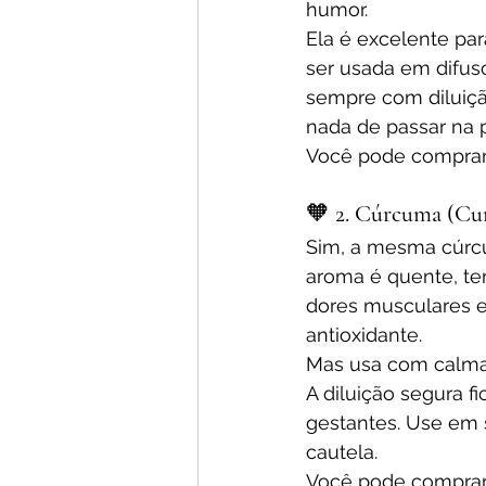
humor.
Ela é excelente pa
ser usada em difuso
sempre com diluição
nada de passar na pe
Você pode comprar
🧡 
2. Cúrcuma (Cu
Sim, a mesma cúrcu
aroma é quente, ter
dores musculares e
antioxidante.
Mas usa com calma
A diluição segura fi
gestantes. Use em 
cautela.
Você pode comprar