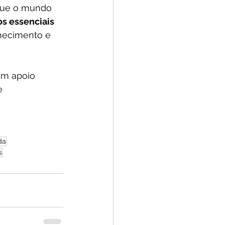
 que o mundo 
os essenciais 
hecimento e 
om apoio 
e 
da
s