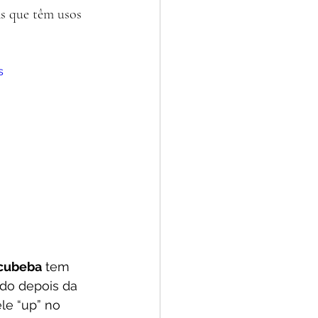
as que têm usos 
s
 cubeba
 tem 
do depois da 
le “up” no 