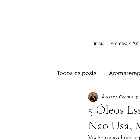
Início
Aromawiki 2.0
Todos os posts
Aromaterap
Álysson Correia
30
Inalação
Segurança
5 Óleos E
Não Usa, 
Você provavelmente já