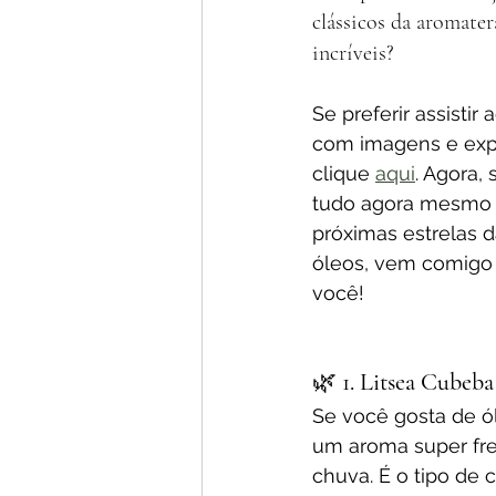
clássicos da aromater
incríveis?
Se preferir assistir
com imagens e expl
clique 
aqui
. Agora, 
tudo agora mesmo e
próximas estrelas 
óleos, vem comigo 
você!
🌿 
1. Litsea Cubeb
Se você gosta de óle
um aroma super fr
chuva. É o tipo de 