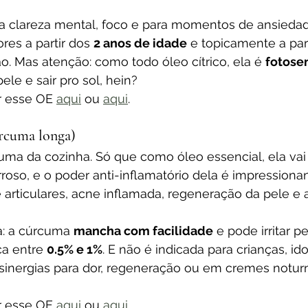
ra clareza mental, foco e para momentos de ansiedad
res a partir dos 
2 anos de idade
 e topicamente a part
. Mas atenção: como todo óleo cítrico, ela é 
fotose
le e sair pro sol, hein? 
 esse OE 
aqui
 ou 
aqui
.
rcuma longa)
ma da cozinha. Só que como óleo essencial, ela vai
roso, e o poder anti-inflamatório dela é impressiona
 articulares, acne inflamada, regeneração da pele e
: a cúrcuma 
mancha com facilidade
 e pode irritar p
ca entre 
0.5% e 1%
. E não é indicada para crianças, id
sinergias para dor, regeneração ou em cremes notu
 esse OE 
aqui
 ou 
aqui
.