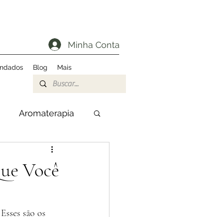
Minha Conta
endados
Blog
Mais
Aromaterapia
Que Você
Esses são os 