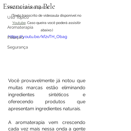
Essenciais na Pele
Velas Aromaterápicas
(Texto transcrito de videoaula disponível no 
Uso Tópico
Youtube
. Caso queira você poderá assisitir 
Aromaterapia
abaixo.)
https://youtu.be/kf2vTH_Obag
Inalação
Segurança
Você provavelmente já notou que 
muitas marcas estão eliminando 
ingredientes sintéticos e 
oferecendo produtos que 
apresentam ingredientes naturais. 
A aromaterapia vem crescendo 
cada vez mais nessa onda a gente 