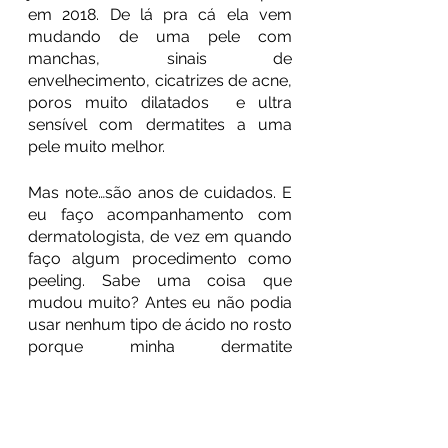
em 2018. De lá pra cá ela vem 
mudando de uma pele com 
manchas, sinais de 
envelhecimento, cicatrizes de acne, 
poros muito dilatados  e ultra 
sensível com dermatites a uma 
pele muito melhor.
Mas note…são anos de cuidados. E 
eu faço acompanhamento com 
dermatologista, de vez em quando 
faço algum procedimento como 
peeling. Sabe uma coisa que 
mudou muito? Antes eu não podia 
usar nenhum tipo de ácido no rosto 
porque minha dermatite 
simplesmente reagia forte a isso. 
Hoje a reação da minha pele, após 
estes anos de cuidados com 
aromaterapia é outra. No começo 