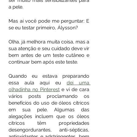
ser muito mais sensibilizantes para 
a pele.
Mas aí você pode me perguntar: E 
se eu testar primeiro, Álysson?
Olha, já melhora muita coisa, mas a 
sua atenção e seu cuidado deve vir 
bem antes de um teste cutâneo e 
continuar bem após este teste.
Quando eu estava preparando 
essa aula aqui eu 
dei uma 
olhadinha no Pinterest
 e vi de cara 
vários posts proclamando os 
benefícios do uso de óleos cítricos 
em sua pele. Algumas das 
alegações incluem que os óleos 
cítricos têm propriedades 
desengordurantes, anti-sépticas, 
antioxidantes e adstringentes, bem 