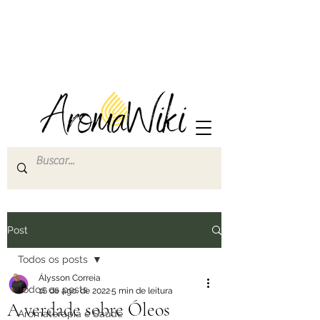
Post
Todos os posts
Álysson Correia
Todos os posts
16 de ago. de 2022
5 min de leitura
A verdade sobre Óleos
Aromaterapia e Saúde