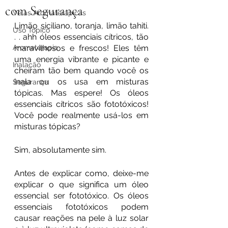
com Segurança
Velas Aromaterápicas
Limão siciliano, toranja, limão tahiti. 
Uso Tópico
. . ahh óleos essenciais cítricos, tão 
Aromaterapia
maravilhosos e frescos! Eles têm 
uma energia vibrante e picante e 
Inalação
cheiram tão bem quando você os 
inala ou os usa em misturas 
Segurança
tópicas. Mas espere! Os óleos 
essenciais cítricos são fototóxicos! 
Você pode realmente usá-los em 
misturas tópicas?
Sim, absolutamente sim.
Antes de explicar como, deixe-me 
explicar o que significa um óleo 
essencial ser fototóxico. Os óleos 
essenciais fototóxicos podem 
causar reações na pele à luz solar 