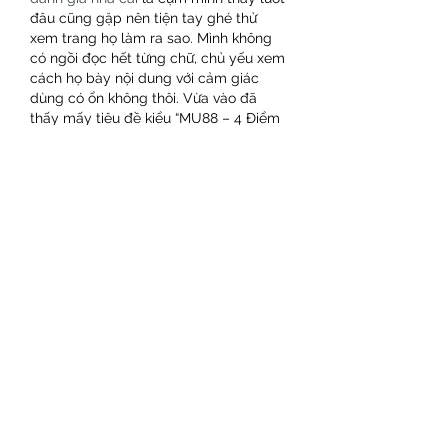
đâu cũng gặp nên tiện tay ghé thử 
xem trang họ làm ra sao. Mình không 
có ngồi đọc hết từng chữ, chủ yếu xem 
cách họ bày nội dung với cảm giác 
dùng có ổn không thôi. Vừa vào đã 
thấy mấy tiêu đề kiểu “MU88 – 4 Điểm 
Vàng…” rồi thêm bài “VSBET – 7 Sự 
Thật…” nhìn khá dễ nhận ra, không bị rối 
mắt. Mấy khối bài…
Mostrar mais
Curtir
Responder
jennysilva3.2.3.12
há 6 dias
GO8
 mình thấy dạo này nhiều người 
nhắc nên tiện tay ghé thử cho biết, 
kiểu vào xem giao diện có dễ đọc 
không thôi. Vừa mở lên là thấy họ trình 
bày theo từng khối nội dung khá gọn, 