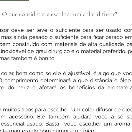
O que considerar a escolher um colar difusor? 
sor deve ser leve o suficiente para ser usado con
 mas ainda pesado o suficiente para ficar parado em 
m construído com materiais de alta qualidade para
 inoxidável de grau cirúrgico é o material preferido, 
 mas também é bonito.
olar, bem como se ele é ajustável, é algo que você
 comprimento determinará a que distância o óleo e
te do nariz e afetará os benefícios da aromater
 muitos tipos para escolher. Um colar difusor de óleo
m acessório. Ele também ajudará você a se sent
essencial usado. Basta  você escolher um aroma
e te manterá de bom humor e no foco.