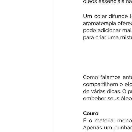
óleos essenciais nã
Um colar difunde l
aromaterapia oferec
pode adicionar ma
para criar uma mist
Como falamos ante
compartilhem o elo
de várias dicas. O 
embeber seus óleos
Couro
É o material meno
Apenas um punhado