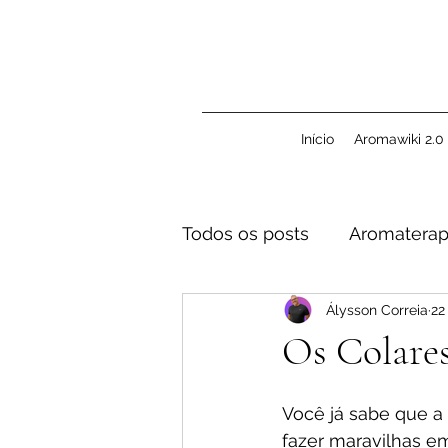
Início
Aromawiki 2.0
Todos os posts
Aromaterap
Álysson Correia
22
Inalação
Segurança
Os Colare
Você já sabe que a
fazer maravilhas e