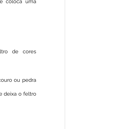
ê coloca uma 
tro de cores 
ouro ou pedra 
eixa o feltro 