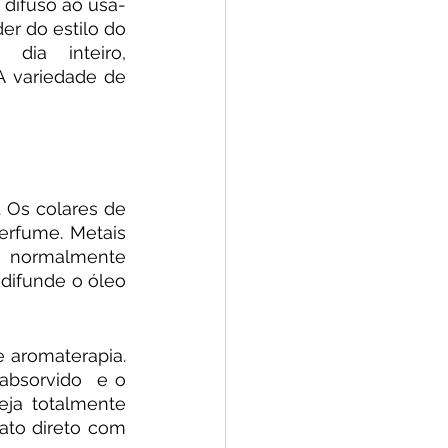
 difuso ao usá-
r do estilo do 
ia inteiro, 
 variedade de 
Os colares de 
rfume. Metais 
 normalmente 
ifunde o óleo 
 aromaterapia. 
absorvido  e o 
ja totalmente 
to direto com 