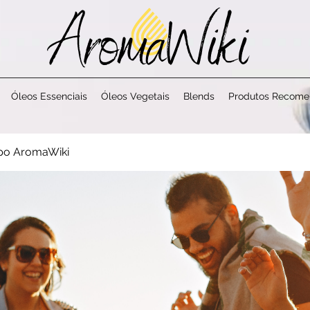
Óleos Essenciais
Óleos Vegetais
Blends
Produtos Recom
po AromaWiki