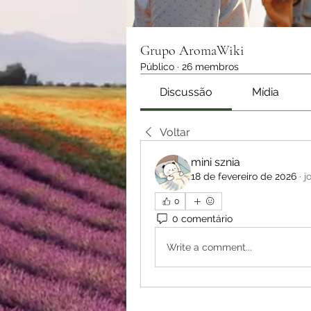
Grupo AromaWiki
Público
·
26 membros
Discussão
Mídia
Voltar
mini sznia
18 de fevereiro de 2026
·
j
0
0 comentário
Write a comment...