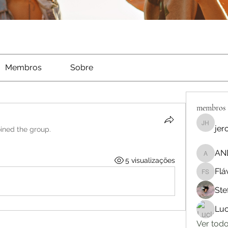
Membros
Sobre
membros
jer
jerome 
oined the group.
AN
ANDERS
5 visualizações
Flá
Flávia V
Ste
Luc
Ver tod