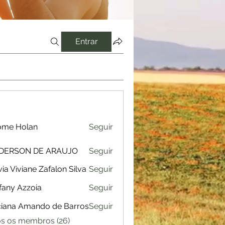
Entrar
ome Holan
Seguir
Holan
DERSON DE ARAUJO
Seguir
ON DE ARAUJO
via Viviane Zafalon Silva
Seguir
iviane Zafalon Silva
fany Azzoia
Seguir
iana Amando de Barros
Seguir
os os membros (26)