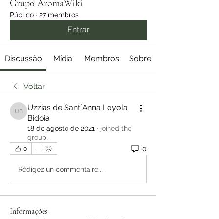
Grupo AromaWiki
Público
·
27 membros
Entrar
Discussão
Mídia
Membros
Sobre
Voltar
Uzzias de Sant´Anna Loyola
Uzzias de Sant´Anna Loyola Bidoia
Bidoia
18 de agosto de 2021
·
joined the
group.
0
0
Rédigez un commentaire...
Informações