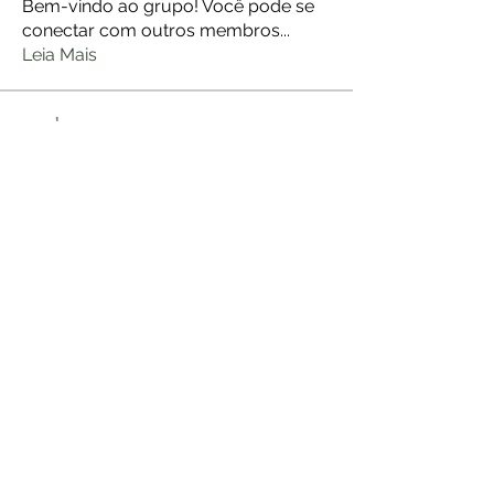
Bem-vindo ao grupo! Você pode se
conectar com outros membros
...
Leia Mais
membros
jerome Holan
Seguir
jerome Holan
ANDERSON DE ARAUJO
Seguir
ANDERSON DE ARAUJO
Flávia Viviane Zafalon Silva
Seguir
Flávia Viviane Zafalon Silva
Stefany Azzoia
Seguir
Luciana Amando de Barros
Seguir
Ver todos os membros (27)