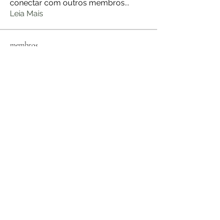
conectar com outros membros
...
Leia Mais
membros
jerome Holan
Seguir
jerome Holan
ANDERSON DE ARAUJO
Seguir
ANDERSON DE ARAUJO
Flávia Viviane Zafalon Silva
Seguir
Flávia Viviane Zafalon Silva
Stefany Azzoia
Seguir
Luciana Amando de Barros
Seguir
Ver todos os membros (27)
©2021 por AromaWiki