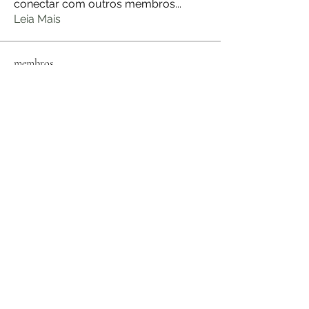
conectar com outros membros
...
Leia Mais
membros
jerome Holan
Seguir
jerome Holan
ANDERSON DE ARAUJO
Seguir
ANDERSON DE ARAUJO
Flávia Viviane Zafalon Silva
Seguir
Flávia Viviane Zafalon Silva
Stefany Azzoia
Seguir
Luciana Amando de Barros
Seguir
Ver todos os membros (27)
©2021 por AromaWiki