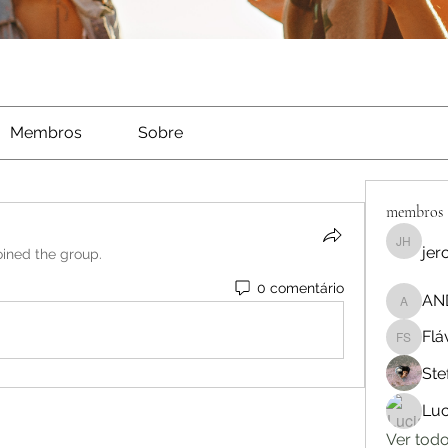
Membros
Sobre
membros
jer
jerome 
oined the group.
0 comentário
AN
ANDERS
Flá
Flávia V
Ste
Luc
Ver tod