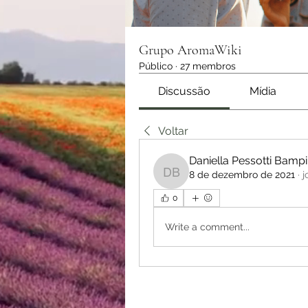
Grupo AromaWiki
Público
·
27 membros
Discussão
Mídia
Voltar
Daniella Pessotti Bampi
8 de dezembro de 2021
·
j
Daniella Pessotti Bampi
0
Write a comment...