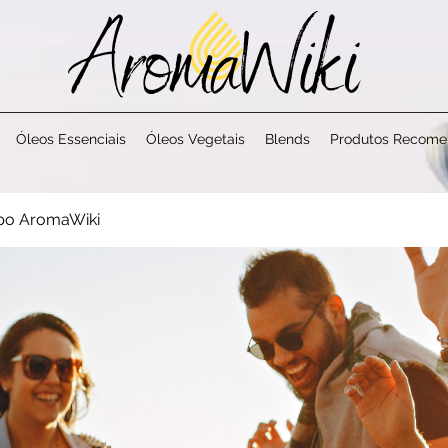
Óleos Essenciais
Óleos Vegetais
Blends
Produtos Recom
po AromaWiki