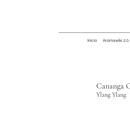
Início
Aromawiki 2.0
Cananga O
Cananga O
Ylang Ylang
Ylang Ylang