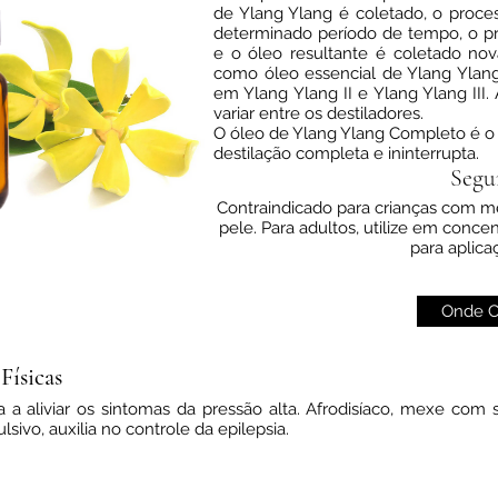
de Ylang Ylang é coletado, o proce
determinado período de tempo, o pr
e o óleo resultante é coletado nov
como óleo essencial de Ylang Ylang 
em Ylang Ylang II e Ylang Ylang III.
variar entre os destiladores.
O óleo de Ylang Ylang Completo é o ó
destilação completa e ininterrupta.
Segu
Contraindicado para crianças com me
pele. Para adultos, utilize em conc
para aplica
no
a a aliviar os sintomas da pressão alta. Afrodisíaco, mexe com si
lsivo, auxilia no controle da epilepsia.
Onde C
Físicas
a a aliviar os sintomas da pressão alta. Afrodisíaco, mexe com
lsivo, auxilia no controle da epilepsia.
no