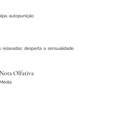
ulpa, autopunição.
ulpa, autopunição.
s relaxadas; desperta a sensualidade
Nota Olfativa
Média
Nota Olfativa
Média