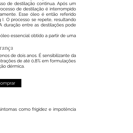
sso de destilação continua. Após um
ocesso de destilação é interrompido
amente. Esse óleo é então referido
I. O processo se repete, resultando
 A duração entre as destilações pode
leo essencial obtido a partir de uma
rança
nos de dois anos. É sensibilizante da
entrações de até 0,8% em formulações
ção dérmica.
ntomas como frigidez e impotência
omprar
 sintomas como frigidez e impotência