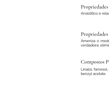
Ansiolítico e rel
Propriedades
Ansiolítico e rel
Propriedades
Ameniza o medo;
Título Peque
verdadeira; elimi
Compostos Pr
Linalol, farnesol,
benzyl acetate
Compostos Pr
Linalol, farnesol,
benzyl acetate