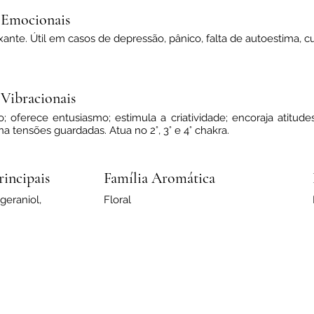
axante. Útil em casos de depressão, pânico, falta de autoestima, c
 Emocionais
axante. Útil em casos de depressão, pânico, falta de autoestima, c
 Vibracionais
 oferece entusiasmo; estimula a criatividade; encoraja atitude
no
na tensões guardadas. Atua no 2°, 3° e 4° chakra.
incipais
Família Aromática
 geraniol,
Floral
incipais
 geraniol,