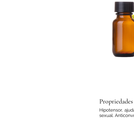
Título Peque
Hipotensor, ajud
sexual. Anticonvu
Propriedades 
Hipotensor, ajud
sexual. Anticonvu
Título Peque