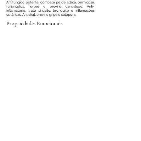
Antifúngico potente, combate pé de atleta, onimicose,
furúnculos, herpes e previne candidíase. Anti-
inflamatório, trata sinusite, bronquite e inflamações
cutâneas. Antiviral, previne gripe e catapora.
Propriedades Emocionais
Promove clareza de ideias.
Propriedades Vibracionais
Energiza, purifica a mente, reabilita. Purifica os 7
chakras, permitindo que toda a energia circule sem
estagnações.
Compostos Principais
Terpinen-4-ol, γ-terpinene, α-terpinene
Família Aromática
Herbal - Cânfora
Nota Olfativa
Média
©2021 por AromaWiki