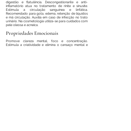
digestão e flatulência. Descongestionante e anti-
inflamatório atua no tratamento de rinite e sinusite.
Estimula a circulação sanguínea e linfática.
Recomendado para gota, edema, retenção de líquidos
e má circulação. Auxilia em caso de infecção no trato
urinário. Na cosmetologia utiliza-se para cuidados com
pele oleosa e acneica.
Propriedades Emocionais
Promove clareza mental, foco e concentração.
Estimula a criatividade e elimina o cansaço mental e
estresse. Ansiolítico e antidepressivo auxilia em casos
de ansiedade, agitação e depressão.
Propriedades Vibracionais
Promove equilíbrio, amparo, ânimo e motivação para o
dia a dia. Especialmente indicado para situações de
estagnação por medo de vulnerabilidade e/ou medo
de falhar. Promove otimismo e ativa o 3° e 6° chakra.
Compostos Principais
(E)-2-Decenal, Decanal, Linalool, Octanal, (E)-2-
Dodecenal, 2-Decen-1-ol
Família Aromática
Herbal
Nota Olfativa