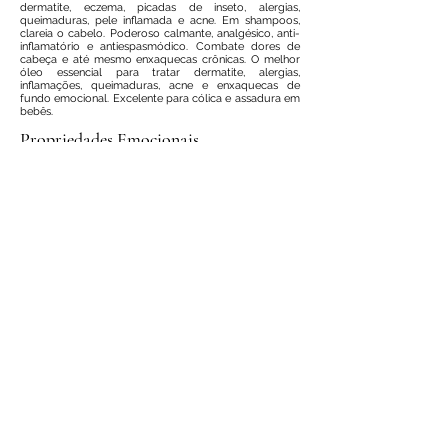
dermatite, eczema, picadas de inseto, alergias,
queimaduras, pele inflamada e acne. Em shampoos,
clareia o cabelo. Poderoso calmante, analgésico, anti-
inflamatório e antiespasmódico. Combate dores de
cabeça e até mesmo enxaquecas crônicas. O melhor
óleo essencial para tratar dermatite, alergias,
inflamações, queimaduras, acne e enxaquecas de
fundo emocional. Excelente para cólica e assadura em
bebês.
Propriedades Emocionais
Promove serenidade, eliminando a raiva e a
agressividade. Atua em casos de dificuldade de
desprendimento do passado.
Propriedades Vibracionais
Equilibra o 3º, 4º, 5º e 6º chakra.
Compostos Principais
Isobutyl Angelate, butyl Angelate, 3-Methylpentyl
Angelate
Família Aromática
Herbal
Nota Olfativa
Média